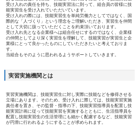
受け入れの責任を持ち、技能実習法に則って、組合員の皆様に技
能実習生を受け入れていただいています。
受け入れの際には、技能実習生を単純労働力としてではなく、国
際的な「人づくり」という理念をご理解いただき、実習生を仲間
として大切に扱っていただくことを約束頂いております。
受け入れ先となる企業様へは組合任せにするのではなく、企業様
の仲間としてより深く実習生を理解して、技能実習が実習生と企
業様にとって良かったものにしていただきたいと考えておりま
す。
当組合もそのように思われるようサポートしていきます。
実習実施機関とは
実習実施機関は、技能実習生に対し実際に技能などを修得させる
立場にあります。そのため、受け入れに際しては、技能実習実施
責任者を置き、その監督・指導の下、技能実習指導員を配置し技
能実習計画に従って技能実習を実施するとともに、生活指導員を
配置し技能実習生の生活管理にも細かく配慮するなど、技能実習
が円滑に行われるようにすることが求められます。