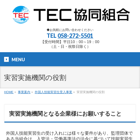
◆お気軽にお問い合わせください
TEL
058-272-5501
【受付時間】平日10：00～19：00
（土・日・祝祭日除く）
MENU
実習実施機関の役割
HOME
»
事業案内
»
外国人技能実習生受入事業
»
実習実施機関の役割
実習実施機関となる企業様にお願いすること
外国人技能実習生の受け入れには様々な要件があり、監理団体で
ある当組合は、入管法・労働基準法の法令に基づいて技能実習生